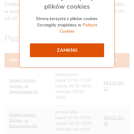
Świętojańskiej 16 i jest czynna od poniedziałku do piątku
plików cookies
Współpraca i kontakt
w godzinach 7.00-21.00, oraz w soboty i niedziele 9.00-
Staż
18.00.
Strona korzysta z plików cookies.
Pliki do pobrania
Szczegóły znajdziesz w
Polityce
Gemini Praca
Cookies
Pozostałe apteki w Gdyni
ZAMKNIJ
Adres apteki
Godziny otwarcia
Telefon
poniedziałek –
Apteka Gemini -
piątek: 07:00-21:00,
58 620-86-
Gdynia - ul.
sobota: 09:00-18:00,
11
Świętojańska 16
niedziela: 09:00-
18:00
poniedziałek –
Apteka Gemini -
piątek: 07:00-20:00,
58 622-01-
Gdynia - ul.
sobota: 08:00-18:00,
99
Starowiejska 34
niedziela: nieczynne