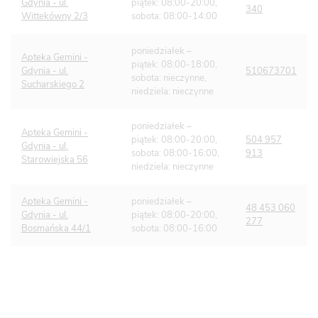
Gdynia - ul.
piątek: 08:00-20:00,
340
Wittekówny 2/3
sobota: 08:00-14:00
poniedziałek –
Apteka Gemini -
piątek: 08:00-18:00,
Gdynia - ul.
510673701
sobota: nieczynne,
Sucharskiego 2
niedziela: nieczynne
poniedziałek –
Apteka Gemini -
piątek: 08:00-20:00,
504 957
Gdynia - ul.
sobota: 08:00-16:00,
913
Starowiejska 56
niedziela: nieczynne
Apteka Gemini -
poniedziałek –
48 453 060
Gdynia - ul.
piątek: 08:00-20:00,
277
Bosmańska 44/1
sobota: 08:00-16:00