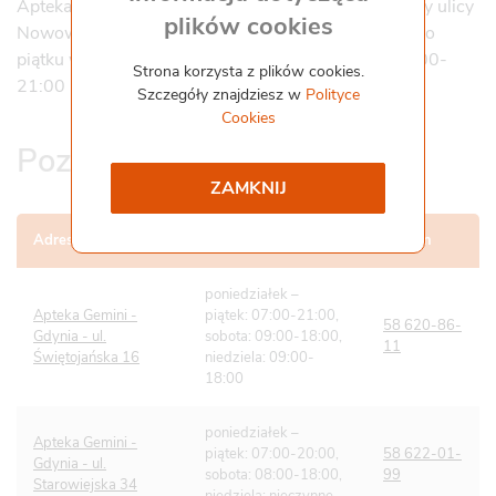
Apteka Gemini stacjonarna w Gdyni znajduje się przy ulicy
plików cookies
Nowowiczlińskiej 35 i jest czynna od poniedziałku do
Współpraca i kontakt
Staż
piątku w godzinach 8:00-21:00, oraz w soboty 09:00-
Strona korzysta z plików cookies.
21:00 i niedziele handlowe 10:00-20.00.
Pliki do pobrania
Szczegóły znajdziesz w
Polityce
Gemini Praca
Cookies
Pozostałe apteki w Gdyni
ZAMKNIJ
Adres apteki
Godziny otwarcia
Telefon
poniedziałek –
Apteka Gemini -
piątek: 07:00-21:00,
58 620-86-
Gdynia - ul.
sobota: 09:00-18:00,
11
Świętojańska 16
niedziela: 09:00-
18:00
poniedziałek –
Apteka Gemini -
piątek: 07:00-20:00,
58 622-01-
Gdynia - ul.
sobota: 08:00-18:00,
99
Starowiejska 34