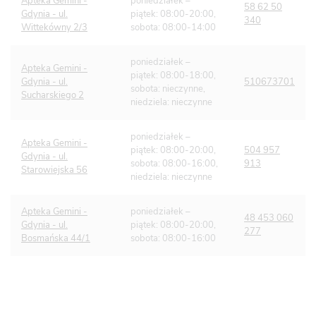
Apteka Gemini -
poniedziałek –
58 62 50
Gdynia - ul.
piątek: 08:00-20:00,
340
Wittekówny 2/3
sobota: 08:00-14:00
poniedziałek –
Apteka Gemini -
piątek: 08:00-18:00,
Gdynia - ul.
510673701
sobota: nieczynne,
Sucharskiego 2
niedziela: nieczynne
poniedziałek –
Apteka Gemini -
piątek: 08:00-20:00,
504 957
Gdynia - ul.
sobota: 08:00-16:00,
913
Starowiejska 56
niedziela: nieczynne
Apteka Gemini -
poniedziałek –
48 453 060
Gdynia - ul.
piątek: 08:00-20:00,
277
Bosmańska 44/1
sobota: 08:00-16:00