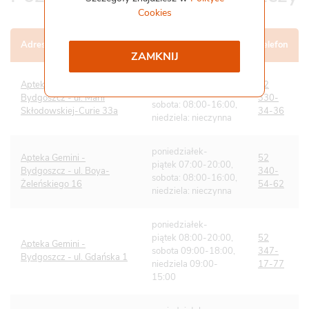
Cookies
Współpraca i kontakt
Staż
Adres apteki
Godziny otwarcia
Telefon
ZAMKNIJ
Pliki do pobrania
Gemini Praca
poniedziałek –
Apteka Gemini -
52
piątek: 08:00-20:00,
Bydgoszcz - ul. Marii
330-
sobota: 08:00-16:00,
Skłodowskiej-Curie 33a
34-36
niedziela: nieczynna
poniedziałek-
Apteka Gemini -
52
piątek 07:00-20:00,
Bydgoszcz - ul. Boya-
340-
sobota: 08:00-16:00,
Żeleńskiego 16
54-62
niedziela: nieczynna
poniedziałek-
piątek 08:00-20:00,
52
Apteka Gemini -
sobota 09:00-18:00,
347-
Bydgoszcz - ul. Gdańska 1
niedziela 09:00-
17-77
15:00