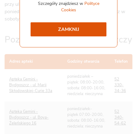
Szczegóły znajdziesz w
Polityce
przy ulicy Boya-Żeleńskiego 16 i jest czynna od
Cookies
Współpraca i kontakt
poniedziałku do piątku w godzinach 7.00-20.00 oraz w
Staż
soboty 8.00-16.00.
Pliki do pobrania
Gemini Praca
ZAMKNIJ
Pozostałe apteki w Bydgoszczy
Adres apteki
Godziny otwarcia
Telefon
poniedziałek –
Apteka Gemini -
52
piątek: 08:00-20:00,
Bydgoszcz - ul. Marii
330-
sobota: 08:00-16:00,
Skłodowskiej-Curie 33a
34-36
niedziela: nieczynna
poniedziałek-
Apteka Gemini -
52
piątek 07:00-20:00,
Bydgoszcz - ul. Boya-
340-
sobota: 08:00-16:00,
Żeleńskiego 16
54-62
niedziela: nieczynna