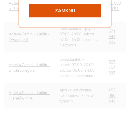
Apteka Gemini - Lublin -
piątek: 07:00-20:00,
81 503
ul. 3 Maja 10
sobota: 09:00-15:00,
23 57
ZAMKNIJ
Współpraca i kontakt
Staż
niedziela: nieczynna
Pliki do pobrania
Gemini Praca
poniedziałek – piątek:
571
Apteka Gemini - Lublin -
07:00-20:00, sobota:
947
Żywnego 8
07:00-15:00, niedziela:
822
nieczynna
poniedziałek –
507
Apteka Gemini - Lublin -
piątek: 07:00-20:00,
714
ul. Chrobrego 6
sobota: 08:00-14:00,
397
niedziela: nieczynna
Apteka jest czynna
453
Apteka Gemini - Lublin -
całodobowo 7 dni w
060
Filaretów 44A
tygodniu.
242