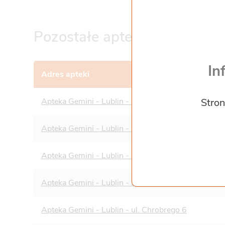
Pozostałe apteki w Lublinie
In
Adres apteki
Stron
Apteka Gemini - Lublin - ul. Unicka 4 lok. 212 i 21
Apteka Gemini - Lublin - Aleja Tysiąclecia 5
Apteka Gemini - Lublin - ul. 3 Maja 10
Apteka Gemini - Lublin - Żywnego 8
Apteka Gemini - Lublin - ul. Chrobrego 6