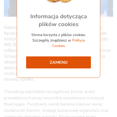
Współpraca i kontakt
Staż
Informacja dotycząca
Pliki do pobrania
plików cookies
Gemini Praca
Gemini sfinalizowało umowę finansowania o
łącznej wartości miliarda złotych z konsorcjum
Strona korzysta z plików cookies.
instytucji finansowych, w skład którego weszły:
Szczegóły znajdziesz w
Polityce
ING Bank Śląski S.A., PKO Bank Polski S.A.,
Cookies
mBank S.A., BNP Paribas Bank Polska S.A., Erste
Group Bank AG oraz VeloBank S.A. Inwestycja
obejmuje zarówno refinansowanie
ZAMKNIJ
dotychczasowych produktów, jak i nowe
instrumenty finansowe wspierające dalszy
rozwój spółki.
Transakcję poprzedził szczegółowy proces analiz
prowadzonych przez wszystkie wymienione instytucje
finansujące. Pozytywny wynik badania stanowi wyraz
zaufania do Gemini, strategii biznesowej organizacji oraz
potencjału dalszego wzrostu. Finansowanie przez