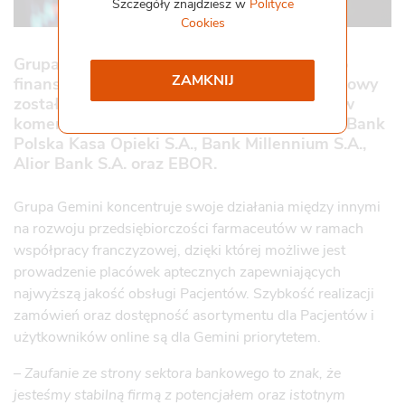
Szczegóły znajdziesz w
Polityce
Cookies
Współpraca i kontakt
Staż
Grupa Gemini sfinalizowała umowę nowego
Pliki do pobrania
ZAMKNIJ
finansowania. Długoterminowy kredyt bankowy
Gemini Praca
został udzielony przez konsorcjum 5 banków
komercyjnych: Santander Bank Polska S.A., Bank
Polska Kasa Opieki S.A., Bank Millennium S.A.,
Alior Bank S.A. oraz EBOR.
Grupa Gemini koncentruje swoje działania między innymi
na rozwoju przedsiębiorczości farmaceutów w ramach
współpracy franczyzowej, dzięki której możliwe jest
prowadzenie placówek aptecznych zapewniających
najwyższą jakość obsługi Pacjentów. Szybkość realizacji
zamówień oraz dostępność asortymentu dla Pacjentów i
użytkowników online są dla Gemini priorytetem.
–
Zaufanie ze strony sektora bankowego to znak, że
jesteśmy stabilną firmą z potencjałem oraz istotnym