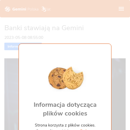
O nas
Banki stawiają na Gemini
2023-05-08 08:55:00
Wizja i wartości
Apteki stacjonarne
Informacje prasowe
Historia
Platforma zdrowia Gemini.pl
Zarząd
Dla pacjenta
Opieka farmaceutyczna
Franczyza
Kariera
Informacja dotycząca
plików cookies
Media
Strona korzysta z plików cookies.
Aktualności
Kontakt