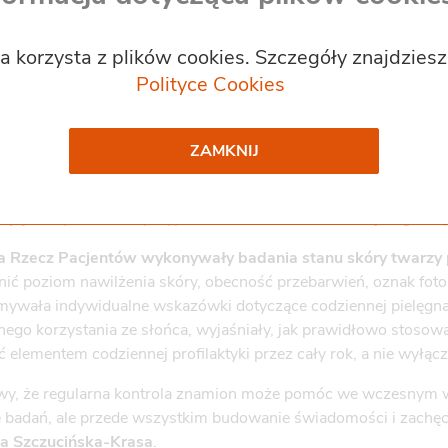
ym przypominała Fundacja na Rzecz Pacjentów we ws
ilaktyczno-edukacyjnej, która odbyła się 29 maja na p
a korzysta z plików cookies. Szczegóły znajdzies
zy wejściu na sopocką plażę nr 23, uczestnicy mogli skorzysta
Polityce Cookies
dać znamiona skórne, ocenić kondycję skóry twarzy oraz uzyska
ZAMKNIJ
onywał lekarz-dermatolog przy użyciu dermatoskopu
. Bada
od kątem ich charakteru i ewentualnych nieprawidłowości. Każ
ej skóry, a w kilku przypadkach lekarz zalecił dalszą diagnosty
na Rzecz Pacjentów wykonywały badania stanu skóry twarzy p
nić poziom nawilżenia skóry, obecność przebarwień, oznak foto
ywała indywidualne wskazówki dotyczące codziennej pielęgnac
ego korzystania ze słońca, wyjaśniały, jak prawidłowo stosowa
elementem codziennej profilaktyki przez cały rok, a nie wyłą
rawy, że regularna kontrola znamion może pomóc we wczesnym 
e badań, ale przede wszystkim budowanie świadomości i zachęca
a Szczucińska-Krasa
.