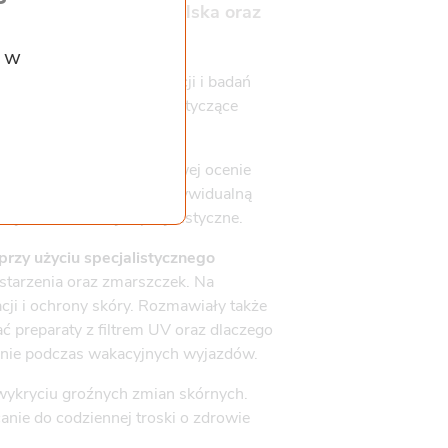
półpracy z Gemini Polska oraz
laży w Sopocie.
z w
ć z bezpłatnych konsultacji i badań
ć praktyczne informacje dotyczące
nie polegało na szczegółowej ocenie
dy Pacjent otrzymywał indywidualną
kę lub konsultacje specjalistyczne.
rzy użyciu specjalistycznego
starzenia oraz zmarszczek. Na
ji i ochrony skóry. Rozmawiały także
ć preparaty z filtrem UV oraz dlaczego
cznie podczas wakacyjnych wyjazdów.
wykryciu groźnych zmian skórnych.
nie do codziennej troski o zdrowie