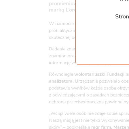
promieniowania UV. Właśnie o t
marką L’oreal podczas akcji prof
Stron
W namiocie Fundacji, zlokalizowanym pr
profilaktycznych. Mieli możliwość zba
skutecznej ochrony przeciwsłonecznej.
Badania znamion i zmian skórnych
wyk
znamion oraz innych zmian skórnych p
informację zwrotną dotyczącą stanu swoj
Równolegle
wolontariuszki Fundacji 
analizatora
. Urządzenie pozwalało oce
podstawie wyników każda osoba otrzym
z odwiedzającymi o zasadach bezpieczn
ochrona przeciwsłoneczna powinna być 
„Wciąż wiele osób nie zdaje sobie sp
Naszą misją jest nie tylko wykonywani
skóry” – podkreślała
mgr farm. Marzen