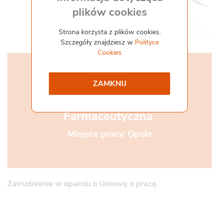
plików cookies
Współpraca i kontakt
Staż
Strona korzysta z plików cookies.
Pliki do pobrania
Szczegóły znajdziesz w
Polityce
Gemini Praca
Cookies
Technik
ZAMKNIJ
Farmaceutyczny/Techniczka
Farmaceutyczna ​
Miejsce pracy: Opole
Zatrudnienie w oparciu o Umowę o pracę.