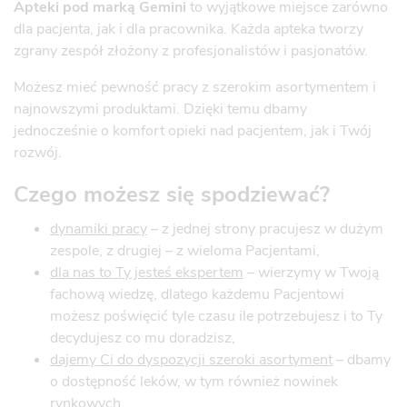
Apteki pod marką Gemini
to wyjątkowe miejsce zarówno
dla pacjenta, jak i dla pracownika. Każda apteka tworzy
zgrany zespół złożony z profesjonalistów i pasjonatów.
Możesz mieć pewność pracy z szerokim asortymentem i
najnowszymi produktami. Dzięki temu dbamy
jednocześnie o komfort opieki nad pacjentem, jak i Twój
rozwój.
Czego możesz się spodziewać?
dynamiki pracy
– z jednej strony pracujesz w dużym
zespole, z drugiej – z wieloma Pacjentami,
dla nas to Ty jesteś ekspertem
– wierzymy w Twoją
fachową wiedzę, dlatego każdemu Pacjentowi
możesz poświęcić tyle czasu ile potrzebujesz i to Ty
decydujesz co mu doradzisz,
dajemy Ci do dyspozycji szeroki asortyment
– dbamy
o dostępność leków, w tym również nowinek
rynkowych,