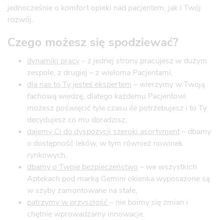
jednocześnie o komfort opieki nad pacjentem, jak i Twój
rozwój.
Czego możesz się spodziewać?
dynamiki pracy
– z jednej strony pracujesz w dużym
zespole, z drugiej – z wieloma Pacjentami,
dla nas to Ty jesteś ekspertem
– wierzymy w Twoją
fachową wiedzę, dlatego każdemu Pacjentowi
możesz poświęcić tyle czasu ile potrzebujesz i to Ty
decydujesz co mu doradzisz,
dajemy Ci do dyspozycji szeroki asortyment
– dbamy
o dostępność leków, w tym również nowinek
rynkowych,
dbamy o Twoje bezpieczeństwo
– we wszystkich
Aptekach pod marką Gemini okienka wyposażone są
w szyby zamontowane na stałe,
patrzymy w przyszłość
– nie boimy się zmian i
chętnie wprowadzamy innowacje.