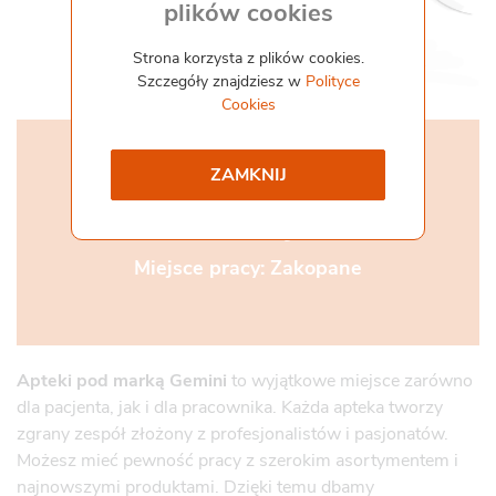
plików cookies
Współpraca i kontakt
Staż
Strona korzysta z plików cookies.
Szczegóły znajdziesz w
Polityce
Pliki do pobrania
Gemini Praca
Cookies
ZAMKNIJ
Magister/Magisterka
Farmacji
Miejsce pracy: Zakopane
Apteki pod marką Gemini
to wyjątkowe miejsce zarówno
dla pacjenta, jak i dla pracownika. Każda apteka tworzy
zgrany zespół złożony z profesjonalistów i pasjonatów.
Możesz mieć pewność pracy z szerokim asortymentem i
najnowszymi produktami. Dzięki temu dbamy