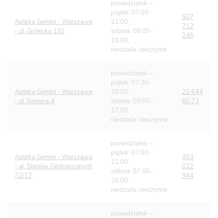
poniedziałek –
piątek: 07:00-
507
Apteka Gemini - Warszawa
21:00,
712
- ul. Grójecka 132
sobota: 08:00-
245
16:00,
niedziela: nieczynne
poniedziałek –
piątek: 07:30-
Apteka Gemini - Warszawa
20:00,
22 644
- ul. Romera 4
sobota: 09:00-
60 73
17:00,
niedziela: nieczynne
poniedziałek –
piątek: 07:00-
Apteka Gemini - Warszawa
453
21:00,
- al. Stanów Zjednoczonych
022
sobota: 07:00-
72/17
944
16:00,
niedziela: nieczynne
poniedziałek –