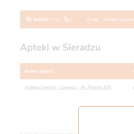
O nas
Apteki stacjo
Apteki w Sieradzu
Adres apteki
Apteka Gemini - Sieradz - Al. Pokoju 5/6
© 2022 Strona korporacyjna Gemini Polska