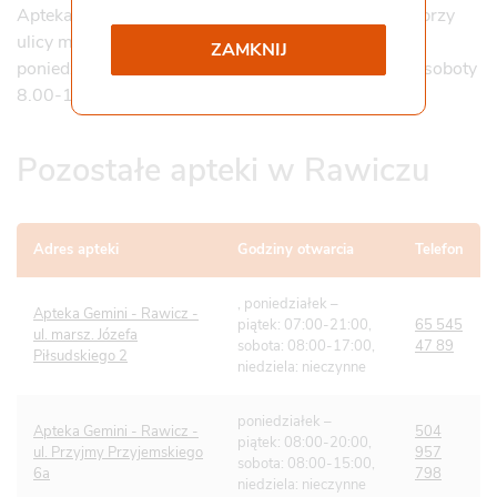
Apteka Gemini stacjonarna w Rawiczu znajduje się przy
Współpraca i kontakt
ulicy marsz. Józefa Piłsudskiego 2 i jest czynna od
Staż
ZAMKNIJ
poniedziałku do piątku w godzinach 7.00-21.00, w soboty
Pliki do pobrania
8.00-17.00.
Gemini Praca
Pozostałe apteki w Rawiczu
Adres apteki
Godziny otwarcia
Telefon
, poniedziałek –
Apteka Gemini - Rawicz -
piątek: 07:00-21:00,
65 545
ul. marsz. Józefa
sobota: 08:00-17:00,
47 89
Piłsudskiego 2
niedziela: nieczynne
poniedziałek –
Apteka Gemini - Rawicz -
504
piątek: 08:00-20:00,
ul. Przyjmy Przyjemskiego
957
sobota: 08:00-15:00,
6a
798
niedziela: nieczynne