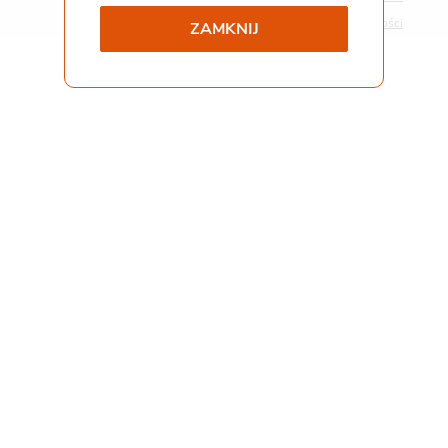
Polityka prywatności
ZAMKNIJ
Współpraca i kontakt
Staż
Pliki do pobrania
Gemini Praca