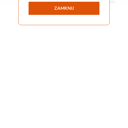
Polityka prywatności
ZAMKNIJ
Współpraca i kontakt
Staż
Pliki do pobrania
Gemini Praca