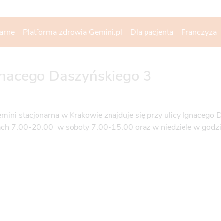
narne
Platforma zdrowia Gemini.pl
Dla pacjenta
Franczyza
gnacego Daszyńskiego 3
mini stacjonarna w Krakowie znajduje się przy ulicy Ignacego D
ch 7.00-20.00 w soboty 7.00-15.00 oraz w niedziele w godz