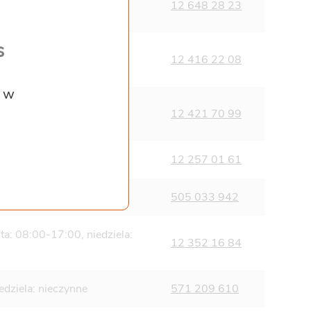
edziela: nieczynne
12 648 28 23
s
edziela: nieczynne
12 416 22 08
z w
iedziela: 08:00-14:00
12 421 70 99
edziela: nieczynne
12 257 01 61
edziela: nieczynne
505 033 942
ta: 08:00-17:00, niedziela:
12 352 16 84
edziela: nieczynne
571 209 610