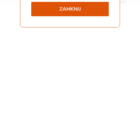
Polityka prywatności
ZAMKNIJ
Współpraca i kontakt
Staż
Pliki do pobrania
Gemini Praca