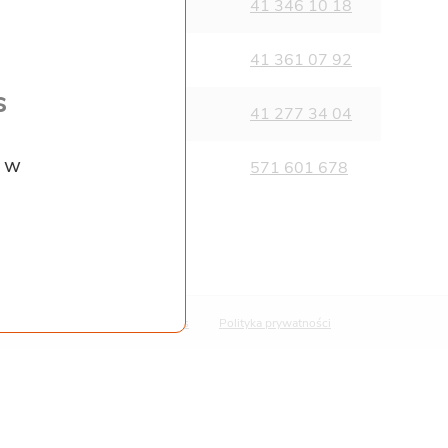
niedziela:nieczynne
41 346 10 18
niedziela:nieczynne
41 361 07 92
s
dziela:nieczynne
41 277 34 04
z w
niedziela:nieczynne
571 601 678
Polityka cookies
Polityka prywatności