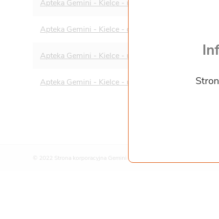
Apteka Gemini - Kielce - ul. Piekoszowska 39
Apteka Gemini - Kielce - os. Barwinek 26
In
Apteka Gemini - Kielce - ul. Artwińskiego 6
Stron
Apteka Gemini - Kielce - ul. Zagórska 18a
© 2022 Strona korporacyjna Gemini Polska