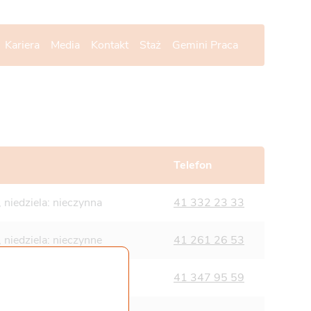
Kariera
Media
Kontakt
Staż
Gemini Praca
Telefon
 niedziela: nieczynna
41 332 23 33
 niedziela: nieczynne
41 261 26 53
 niedziela:07:00-23:00
41 347 95 59