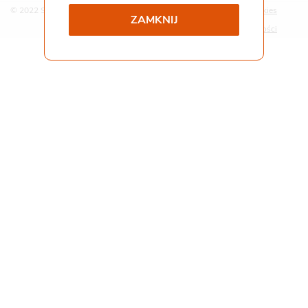
© 2022 Strona korporacyjna Gemini Polska
Polityka cookies
ZAMKNIJ
Współpraca i kontakt
Staż
Polityka prywatności
Pliki do pobrania
Gemini Praca