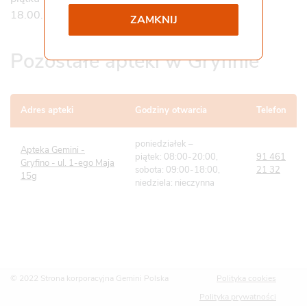
18.00.
ZAMKNIJ
Współpraca i kontakt
Staż
Pozostałe apteki w Gryfinie
Pliki do pobrania
Gemini Praca
Adres apteki
Godziny otwarcia
Telefon
poniedziałek –
Apteka Gemini -
piątek: 08:00-20:00,
91 461
Gryfino - ul. 1-ego Maja
sobota: 09:00-18:00,
21 32
15g
niedziela: nieczynna
© 2022 Strona korporacyjna Gemini Polska
Polityka cookies
Polityka prywatności