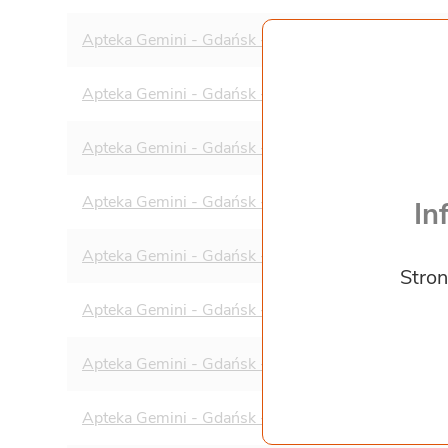
Apteka Gemini - Gdańsk - ul. Królowej Jadwigi 13
Apteka Gemini - Gdańsk - ul. Łagiewniki 48
Apteka Gemini - Gdańsk - ul. Targ Drzewny 3/7
Apteka Gemini - Gdańsk - ul. Cieszyńskiego 48/1
In
Apteka Gemini - Gdańsk - ul. Subisława 30
Stron
Apteka Gemini - Gdańsk - Al. Grunwaldzka 102
Apteka Gemini - Gdańsk - ul. Rakoczego 9,11 U13
Apteka Gemini - Gdańsk - ul. Gospody 19a