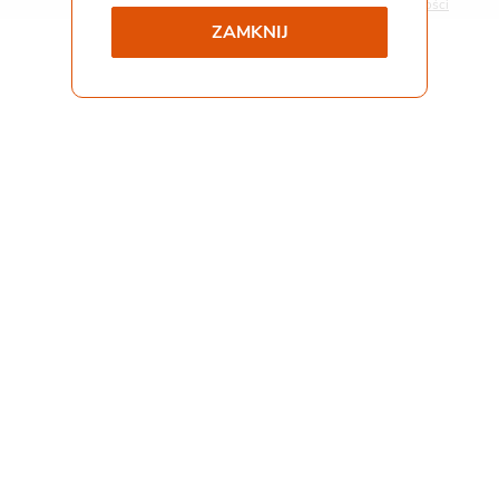
Polityka prywatności
ZAMKNIJ
Współpraca i kontakt
Staż
Pliki do pobrania
Gemini Praca