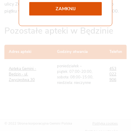
ulicy Zwycięstwa 30 i jest czynna od poniedziałku do
ZAMKNIJ
Współpraca i kontakt
piątku w godzinach 7.00-20.00, w soboty 8.00-15.00.
Staż
Pliki do pobrania
Gemini Praca
Pozostałe apteki w Będzinie
Adres apteki
Godziny otwarcia
Telefon
poniedziałek –
Apteka Gemini -
453
piątek: 07:00-20:00,
Będzin - ul.
022
sobota: 08:00-15:00,
Zwycięstwa 30
906
niedziela: nieczynne
© 2022 Strona korporacyjna Gemini Polska
Polityka cookies